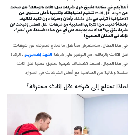
أهلاً بكم في مقالنا الشيق حول شركات نقل الاثاث بالزمالك! هل تبحث
شركة نقل اثاث
عن
تتفهم احتياجاتك وتلبيها بأعلى مستوى من
نقل عفشك
الاحترافية؟ ترغب في
بأمان وسرعة دون تكبد تكاليف
شركات نقل العفش
باهظة؟ تعبت من التجارب السلبية مع
وتبحث عن
شركة تثق بها؟ إذا كانت إجابتك على أي من هذه الأسئلة هي “نعم”،
فإنك في المكان الصحيح!
في هذا المقال، سنستعرض معاً كل ما تحتاج لمعرفته عن
شركات
نقل الاثاث بالزمالك
، مع التركيز على شركة
الفهد إكسبريس
، الرائدة
في هذا المجال. استعد لاكتشاف كيفية تحقيق عملية نقل اثاث
سلسة وخالية من المتاعب مع أفضل الشركات في السوق.
لماذا تحتاج إلى شركة نقل اثاث محترفة؟