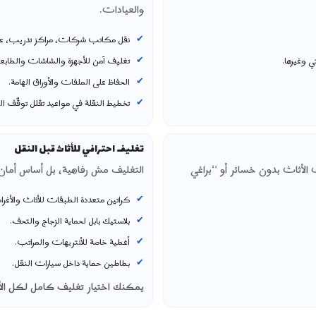
والعيادات.
نقل مكاتب شركات، مراكز تدريب، عي
ي وغيرها.
تغليف آمن للأجهزة والشاشات والطابع
الحفاظ على الملفات والأوراق الهامة.
تخطيط النقلة في مواعيد تقلل توقّف ا
تغليف احترافي للأثاث قبل النقل
أثاث بدون خسائر أو “براغي
التغليف مش رفاهية، بل أساس أمان ا
كراتين متعددة الطبقات للأثاث والأغرا
بلاستيك بابل لحماية الزجاج والتحف.
أغطية خاصة للأنتريهات والمراتب.
بطاطين حماية داخل سيارات النقل.
يمكنك اختيار تغليف كامل لكل الأ