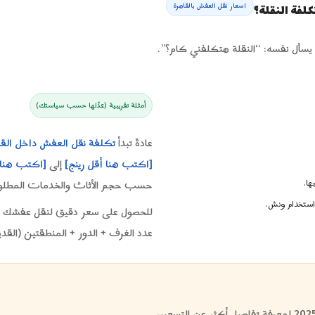
اسعار نقل العفش بالقاهرة
كلفة النقلة؟
سأل نفسه: “النقلة هتكلفني كام؟”.
أمثلة تقريبية (عدّلها حسب سياستك)
عادةً تبدأ
تكلفة نقل العفش داخل القا
[اكتب هنا أقل رينج]
إلى
[اكتب هنا أ
ها.
حسب حجم الأثاث والخدمات المطلوب
استخدام ونش.
للحصول على سعر دقيق لنقل عفشك في 
عدد الغرف + الدور + المنطقتين (القدي
لمعرفة تفاصيل أكثر عن التسعير،