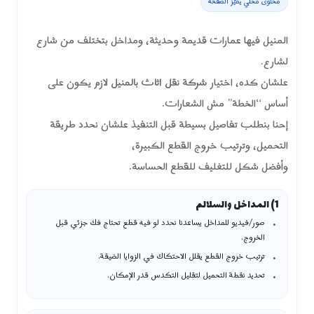
محتوى محلي يميّز الصفحة
المنيل فيها عمارات قديمة وحديثة، ومداخل بتختلف من شارع
لشارع.
علشان كده، اختيار
شركة نقل اثاث بالمنيل
لازم يكون على
أساس “الخطة” مش الشعارات.
إحنا بنطلب تفاصيل بسيطة قبل التنفيذ علشان نحدد طريقة
التحميل، وترتيب خروج القطع الكبيرة،
وأفضل شكل للتغليف للقطع الحساسة.
1) المداخل والسلالم
صور/فيديو للمداخل يساعدنا نحدد لو فيه قطع تحتاج فك جزئي قبل
الخروج.
ترتيب خروج القطع يقلل الاحتكاك في الزوايا الضيقة.
تحديد نقطة التحميل لتقليل التكدس قدر الإمكان.