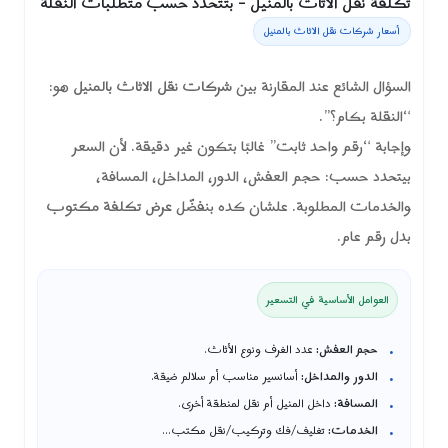
تكلفة نقل الاثاث بالمنيل – بتتحدد حسب متطلبات النقلة
أسعار شركات نقل الاثاث بالمنيل
السؤال الشائع عند المقارنة بين
شركات نقل الاثاث بالمنيل
هو:
“النقلة بكام؟”.
وإجابة “رقم واحد ثابت” غالبًا بتكون غير دقيقة. لأن السعر
بيتحدد حسب: حجم العفش، الدور، المداخل، المسافة،
والخدمات المطلوبة. علشان كده بنفضّل
عرض تكلفة مكتوب
بدل رقم عام.
العوامل الأساسية في التسعير
حجم العفش:
عدد الغرف ونوع الأثاث.
الدور والمداخل:
أسانسير مناسب أم سلالم ضيقة.
المسافة:
داخل المنيل أم نقل لمنطقة أخرى.
الخدمات:
تغليف/فك وتركيب/نقل مكتب…