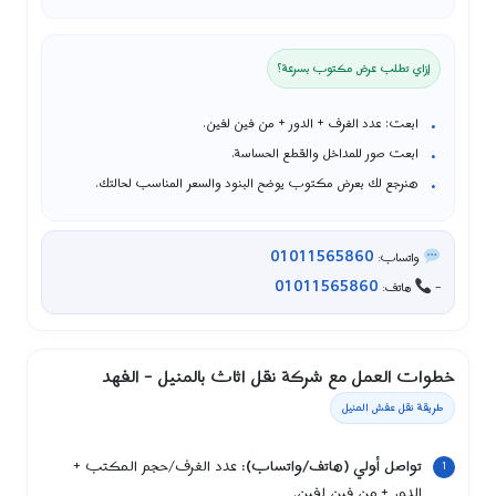
إزاي تطلب عرض مكتوب بسرعة؟
ابعت: عدد الغرف + الدور + من فين لفين.
ابعت صور للمداخل والقطع الحساسة.
هنرجع لك بعرض مكتوب يوضح البنود والسعر المناسب لحالتك.
01011565860
واتساب:
01011565860
–
هاتف:
خطوات العمل مع شركة نقل اثاث بالمنيل – الفهد
طريقة نقل عفش المنيل
تواصل أولي (هاتف/واتساب):
عدد الغرف/حجم المكتب +
الدور + من فين لفين.