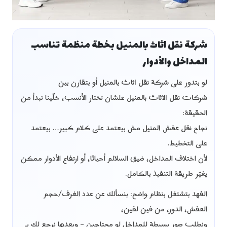
شركة نقل اثاث بالمنيل بخطة منظمة تناسب
المداخل والأدوار
لو بتدور على
شركة نقل اثاث بالمنيل
أو بتقارن بين
شركات نقل الاثاث بالمنيل
علشان تختار الأنسب، خلّينا نبدأ من
الحقيقة:
نجاح
نقل عفش المنيل
مش بيعتمد على كلام كبير… بيعتمد
على التخطيط.
لأن اختلاف المداخل، ضيق السلالم أحيانًا، أو ارتفاع الأدوار ممكن
يغيّر طريقة التنفيذ بالكامل.
الفهد بتشتغل بنظام واضح: بنسألك عن عدد الغرف/حجم
العفش، الدور، من فين لفين،
ونطلب صور بسيطة للمداخل لو محتاجين – وبعدها نرجع لك بـ