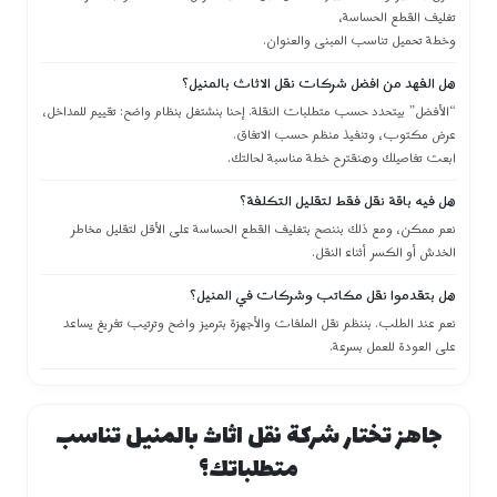
تغليف القطع الحساسة،
وخطة تحميل تناسب المبنى والعنوان.
هل الفهد من افضل شركات نقل الاثاث بالمنيل؟
“الأفضل” بيتحدد حسب متطلبات النقلة. إحنا بنشتغل بنظام واضح: تقييم للمداخل،
عرض مكتوب، وتنفيذ منظم حسب الاتفاق.
ابعت تفاصيلك وهنقترح خطة مناسبة لحالتك.
هل فيه باقة نقل فقط لتقليل التكلفة؟
نعم ممكن، ومع ذلك بننصح بتغليف القطع الحساسة على الأقل لتقليل مخاطر
الخدش أو الكسر أثناء النقل.
هل بتقدموا نقل مكاتب وشركات في المنيل؟
نعم عند الطلب. بننظم نقل الملفات والأجهزة بترميز واضح وترتيب تفريغ يساعد
على العودة للعمل بسرعة.
جاهز تختار شركة نقل اثاث بالمنيل تناسب
متطلباتك؟