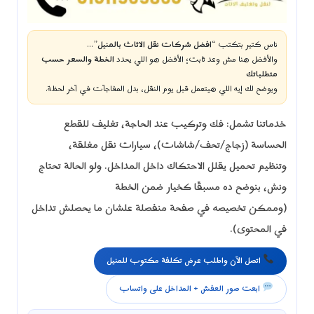
ناس كتير بتكتب “
افضل شركات نقل الاثاث بالمنيل
”…
والأفضل هنا مش وعد ثابت؛ الأفضل هو اللي يحدد
الخطة والسعر حسب
متطلباتك
ويوضح لك إيه اللي هيتعمل قبل يوم النقل، بدل المفاجآت في آخر لحظة.
خدماتنا تشمل: فك وتركيب عند الحاجة، تغليف للقطع
الحساسة (زجاج/تحف/شاشات)، سيارات نقل مغلقة،
وتنظيم تحميل يقلل الاحتكاك داخل المداخل. ولو الحالة تحتاج
ونش، بنوضح ده مسبقًا كخيار ضمن الخطة
(وممكن تخصيصه في صفحة منفصلة علشان ما يحصلش تداخل
في المحتوى).
اتصل الآن واطلب عرض تكلفة مكتوب للمنيل
ابعت صور العفش + المداخل على واتساب