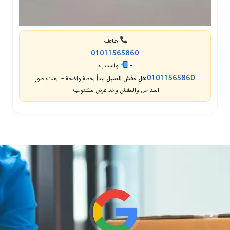
هاتف:
01011565860
–
واتساب:
01011565860
نقل عفش المنيل
يبدأ بخطة واضحة – ابعت صور
المداخل والعفش وخد عرض مكتوب.