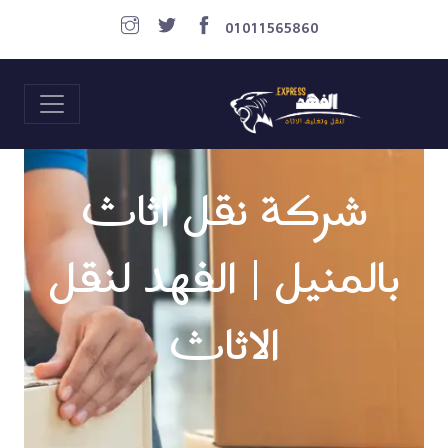
01011565860
شركة نقل اثاث
بالمنيل | الفهد لنقل
الاثاث