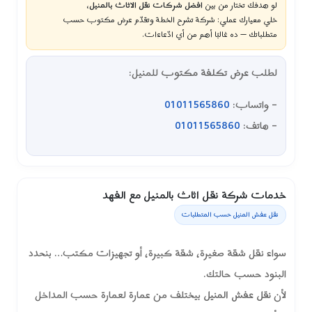
لو هدفك تختار من بين
افضل شركات نقل الاثاث بالمنيل
،
خلي معيارك عملي: شركة تشرح الخطة وتقدّم عرض مكتوب حسب
متطلباتك — ده غالبًا أهم من أي ادّعاءات.
لطلب
عرض تكلفة مكتوب
للمنيل:
– واتساب:
01011565860
– هاتف:
01011565860
خدمات شركة نقل اثاث بالمنيل مع الفهد
نقل عفش المنيل حسب المتطلبات
سواء نقل شقة صغيرة، شقة كبيرة، أو تجهيزات مكتب… بنحدد
البنود حسب حالتك.
لأن
نقل عفش المنيل
بيختلف من عمارة لعمارة حسب المداخل