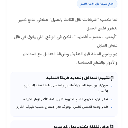
اختيار شركة نقل اثاث بالمنيل
لما تكتب “
شركات نقل الاثاث بالمنيل
” هتلاقي نتائج كتير
بتكرر نفس الجمل:
“أرخص… خصم… أفضل…”. لكن في الواقع، اللي يفرق في
نقل
عفش المنيل
هو وضوح الخطة قبل التنفيذ، وطريقة التعامل مع المداخل
والأدوار والقطع الحساسة.
1) تقييم المداخل وتحديد طريقة التنفيذ
صور/فيديو بسيط للسلم/الأسانسير والمدخل يساعدنا نحدد السيناريو
الأنسب.
تحديد ترتيب خروج القطع الكبيرة لتقليل الاحتكاك والزوايا الضيقة.
تقدير وقت التحميل لتقليل الوقوف قدر الإمكان حسب ظروف الشارع.
2) عرض تكلفة مكتوب بدل رقم سريع