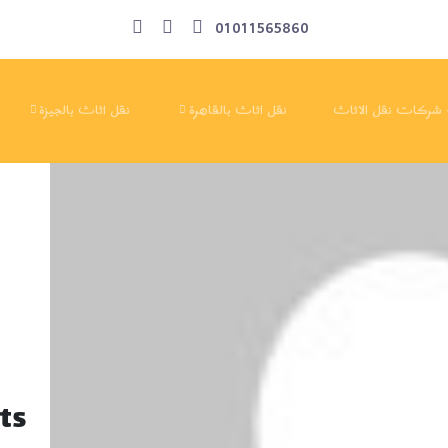
alf
البح
01011565860
ts
– شركات نقل الاثاث
نقل اثاث بالقاهرة
نقل اثاث بالجيزة
ts