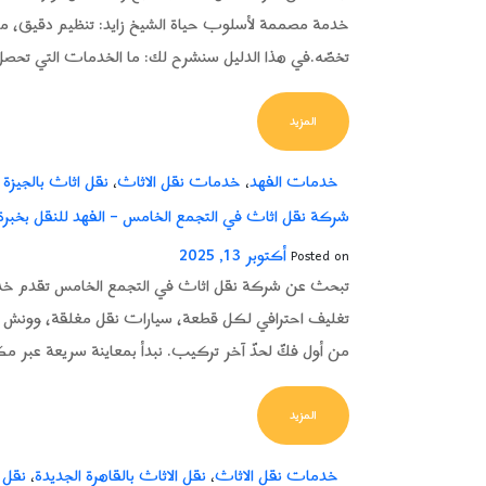
خدمة مصممة لأسلوب حياة الشيخ زايد: تنظيم دقيق، م
تخصّه.في هذا الدليل سنشرح لك: ما الخدمات التي تحصل 
FROM دليل نقل الأثاث بالشيخ زايد – الخدمات، تكلفة النقل، والونش للأدوار العليا
المزيد
خدمات الفهد
خدمات نقل الاثاث
نقل اثاث بالجيزة
،
،
شركة نقل اثاث في التجمع الخامس – الفهد للنقل بخبر
أكتوبر 13, 2025
Posted on
تبحث عن شركة نقل اثاث في التجمع الخامس تقدم خدم
تغليف احترافي لكل قطعة، سيارات نقل مغلقة، وونش للأدوا
من أول فكّ لحدّ آخر تركيب. نبدأ بمعاينة سريعة عبر مك
FROM شركة نقل اثاث في التجمع الخامس – الفهد للنقل بخبرة وضمان كامل
المزيد
خدمات نقل الاثاث
نقل الاثاث بالقاهرة الجديدة
نقل 
،
،