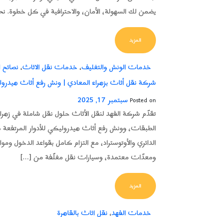
يضمن لك السهولة، الأمان، والاحترافية في كل خطوة. نح
FROM أفضل شركة نقل اثاث في مدينتي – الفهد للنقل الآمن والمضمون
المزيد
خدمات الونش والتغليف
خدمات نقل الاثاث
نصائح ا
،
،
شركة نقل أثاث بزهراء المعادي | ونش رفع أثاث هيدرو
سبتمبر 17, 2025
Posted on
تقدّم شركة الفهد لنقل الأثاث حلول نقل شاملة في زهراء 
الطبقات، وونش رفع أثاث هيدروليكي للأدوار المرتفعة د
الدائري والأوتوستراد، مع التزام كامل بقواعد الدخول وم
ومعدّات معتمدة، وسيارات نقل مغلّفة من […]
FROM شركة نقل أثاث بزهراء المعادي | ونش رفع أثاث هيدروليكي
المزيد
خدمات الفهد
نقل اثاث بالقاهرة
،