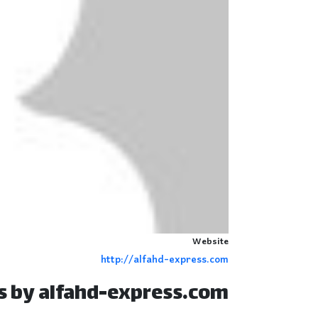
Website
http://alfahd-express.com
s by alfahd-express.com